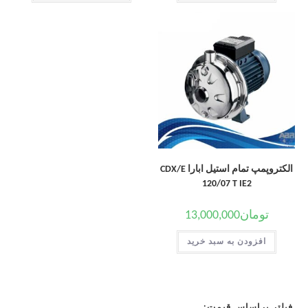
الکتروپمپ تمام استیل ابارا CDX/E
120/07 T IE2
تومان
13,000,000
افزودن به سبد خرید
فیلتر براساس قیمت: