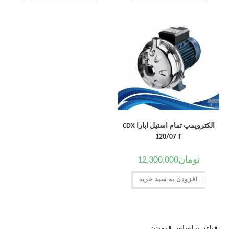
الکتروپمپ تمام استیل ابارا CDX
120/07 T
تومان
12,300,000
افزودن به سبد خرید
فیلتر براساس قیمت: