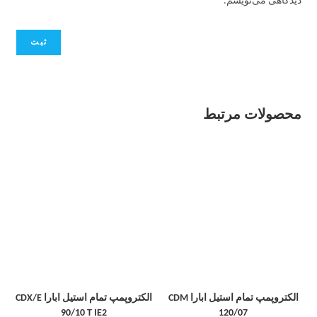
دیدگاهی می‌نویسم.
محصولات مرتبط
الکتروپمپ تمام استیل ابارا CDM
الکتروپمپ تمام استیل ابارا CDX/E
90/10 T IE2
120/07