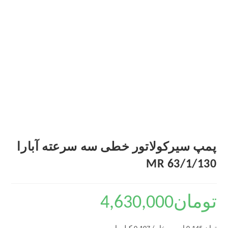
پمپ سیرکولاتور خطی سه سرعته آبارا
MR 63/1/130
تومان
4,630,000