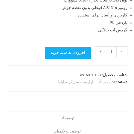
توان 0.145 اسب بخار / 0.107 کیلووات
روتور AISI 316 قوطی بدون نقطه جوش
کاربردی و آسان برای استفاده
بازدهی بالا
گردش آب خانگی
+
-
افزودن به سبد خرید
شناسه محصول:
mr-63-1-130
دسته:
MR
,
پمپ آب ابارا
,
پمپ سیرکوله ابارا
توضیحات
توضیحات تکمیلی