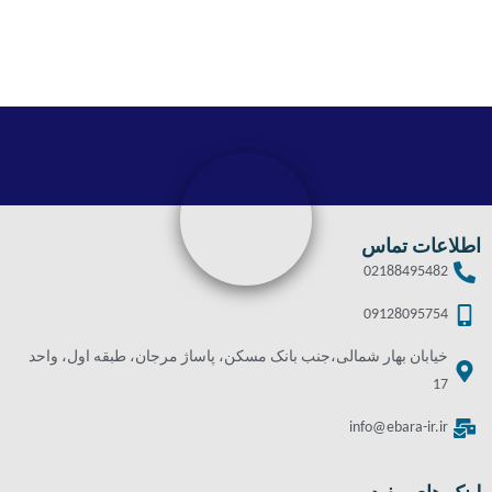
اطلاعات تماس
02188495482
09128095754
خیابان بهار شمالی،جنب بانک مسکن، پاساژ مرجان، طبقه اول، واحد
17
info@ebara-ir.ir