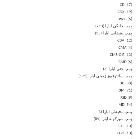
CD
17
CDX
19
DWO
6
پمپ خانگی ابارا
213
پمپ بشقابی ابارا
35
CDA
12
CMA
4
CMB-C-R
13
CMD
6
پمپ جتی ابارا
3
پمپ سانترفیوژ زمینی ابارا
172
3D
38
3M
71
FSD
9
MD
54
پمپ محیطی ابارا
3
پمپ سیرکوله ابارا
85
CTS
10
EGO
10