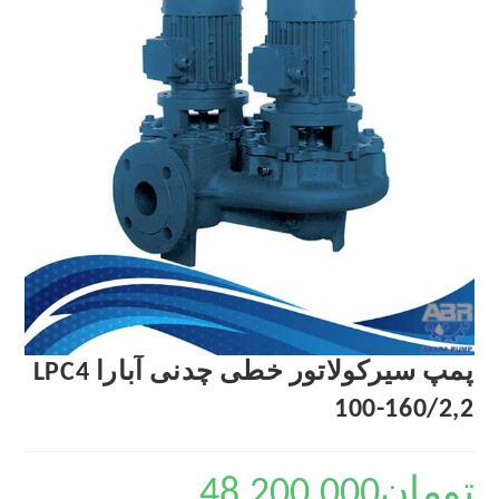
پمپ سیرکولاتور خطی چدنی آبارا LPC4
100-160/2,2
تومان
48,200,000