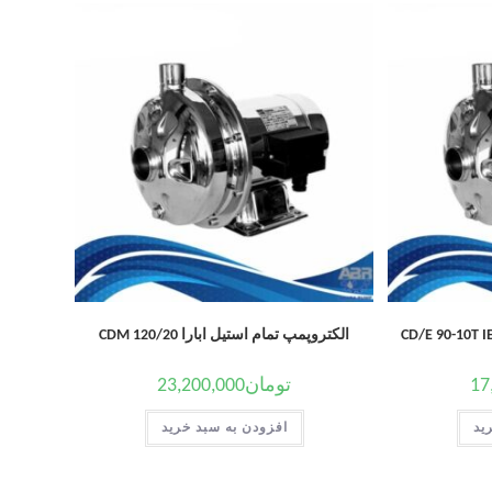
الکتروپمپ تمام استیل ابارا CDM 120/20
17
تومان
23,200,000
ید
افزودن به سبد خرید