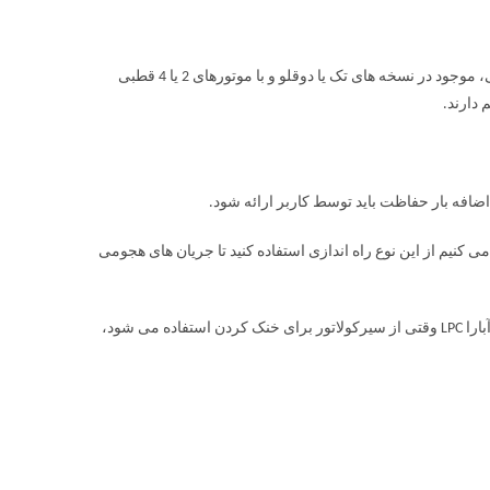
پمپ سیرکولاتور خطی چدنی آبارا LPC یک پمپ سانتریفیوژ خطی با هیدرولیک چدنی، موجود در نسخه های تک یا دوقلو و با موتورهای 2 یا 4 قطبی
لات استفاده کرد؟ بالاتر از 7.5 کیلو وات، پیشنهاد می کنیم از این نوع راه اندازی استفاده کنید تا جریان های هجومی
حداکثر مقدار گلیکول قابل استفاده 20٪ است. برای پمپ سیرکولاتور خطی چدنی آبارا LPC وقتی از سیرکولاتور برای خنک کردن استفاده می شود،