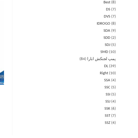
Best
8
DS
7
DVS
7
IDROGO
8
SDA
9
SDD
2
SDJ
5
SMD
10
پمپ لجنکش ابارا
84
DL
39
Right
10
SSA
4
SSC
5
SSI
5
SSJ
4
SSK
6
SST
7
SSZ
4