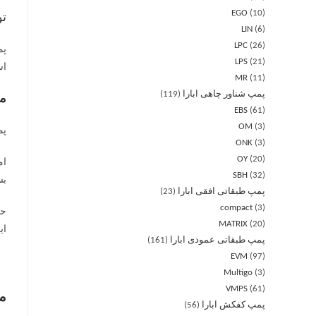
EGO
10
ت
LIN
6
LPC
26
LPS
21
است. ا
MR
11
پمپ شناور چاهی ابارا
119
مش
EBS
61
OM
3
پمپ سی
ONK
3
OY
20
SBH
32
بس
پمپ طبقاتی افقی ابارا
23
compact
3
MATRIX
20
ای
پمپ طبقاتی عمودی ابارا
161
EVM
97
Multigo
3
VMPS
61
م
پمپ کفکش ابارا
56