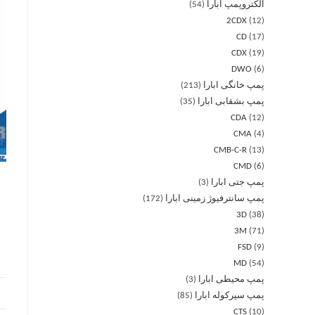
الکتروپمپ ابارا
54
2CDX
12
CD
17
CDX
19
DWO
6
پمپ خانگی ابارا
213
پمپ بشقابی ابارا
35
CDA
12
CMA
4
CMB-C-R
13
CMD
6
پمپ جتی ابارا
3
پمپ سانترفیوژ زمینی ابارا
172
3D
38
3M
71
FSD
9
MD
54
پمپ محیطی ابارا
3
پمپ سیرکوله ابارا
85
CTS
10