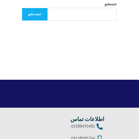
جستجو
جستجو
اطلاعات تماس
02188495482
09128095754