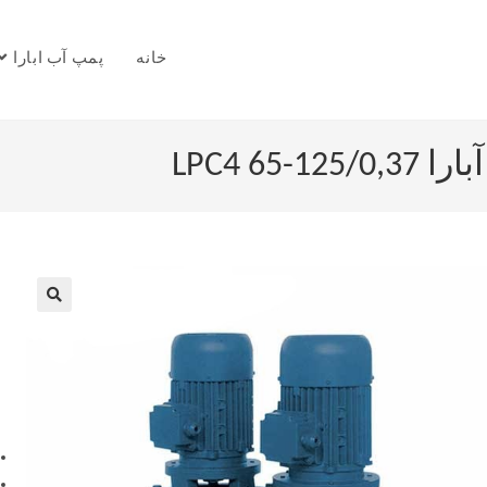
خانه
پمپ آب ابارا
LPC4 6