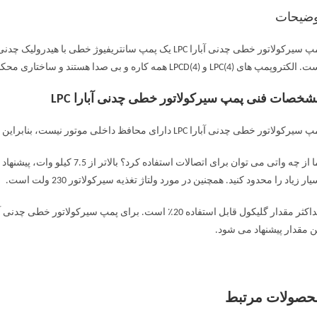
وضیحات
لکتروپمپ های LPC(4) و LPCD(4) همه کاره و بی صدا هستند و ساختاری محکم دارند.
خصات فنی پمپ سیرکولاتور خطی چدنی آبارا LPC
رکولاتور خطی چدنی آبارا LPC دارای محافظ داخلی موتور نیست، بنابراین اضافه بار حفاظت باید توسط کاربر ارائه شود.
اما از چه واتی می توان برای اتصا
یار زیاد را محدود کنید. همچنین در مورد ولتاژ تغذیه سیرکولاتور 230 ولت است.
ن مقدار پیشنهاد می شود.
حصولات مرتبط