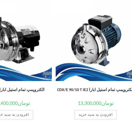
تروپمپ تمام استیل ابارا CDX/E 90/10 T IE2
الکتروپمپ تمام استیل ابارا DM 70/07
تومان
13,300,000
تومان
,400,000
افزودن به سبد خرید
افزودن به سبد خر