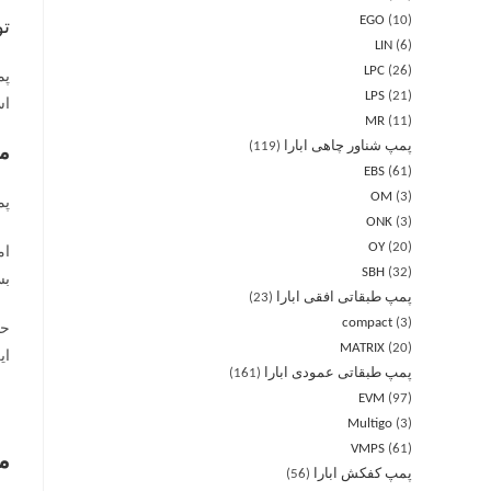
EGO
10
ت
LIN
6
LPC
26
LPS
21
است. ا
MR
11
پمپ شناور چاهی ابارا
119
مش
EBS
61
OM
3
پمپ سی
ONK
3
OY
20
SBH
32
بس
پمپ طبقاتی افقی ابارا
23
compact
3
MATRIX
20
ای
پمپ طبقاتی عمودی ابارا
161
EVM
97
Multigo
3
VMPS
61
م
پمپ کفکش ابارا
56