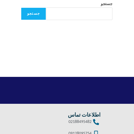
جستجو
جستجو
اطلاعات تماس
02188495482
09128095754