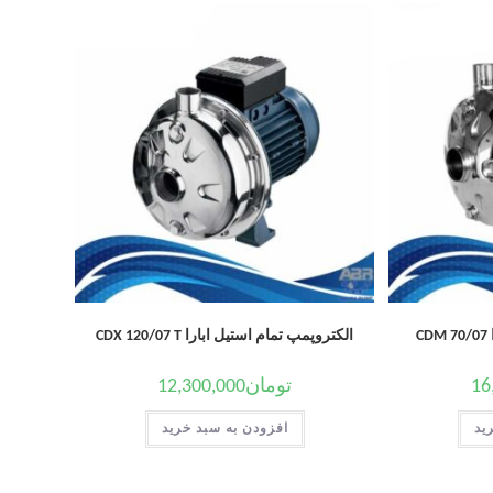
C
الکتروپمپ تمام استیل ابارا CDX 120/07 T
16
تومان
12,300,000
ید
افزودن به سبد خرید