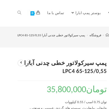
بوستر پمپ ابارا
تماس با ما
0
>
فروشگاه
>
پمپ سیرکولاتور خطی چدنی آبارا LPC4 65-125/0,55
پمپ سیرکولاتور خطی چدنی آبارا
LPC4 65-125/0,55
تومان
35,800,000
توان 0.75 اسب / 0.55 کیلووات
جابجایی مایعات در سیستم های گردش عمومی و صنعتی،