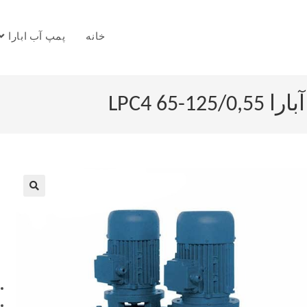
خانه
پمپ آب ابارا
LPC4 6