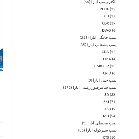
الکتروپمپ ابارا
54
2CDX
12
CD
17
CDX
19
DWO
6
پمپ خانگی ابارا
213
پمپ بشقابی ابارا
35
CDA
12
CMA
4
CMB-C-R
13
CMD
6
پمپ جتی ابارا
3
پمپ سانترفیوژ زمینی ابارا
172
3D
38
3M
71
FSD
9
MD
54
پمپ محیطی ابارا
3
پمپ سیرکوله ابارا
85
CTS
10