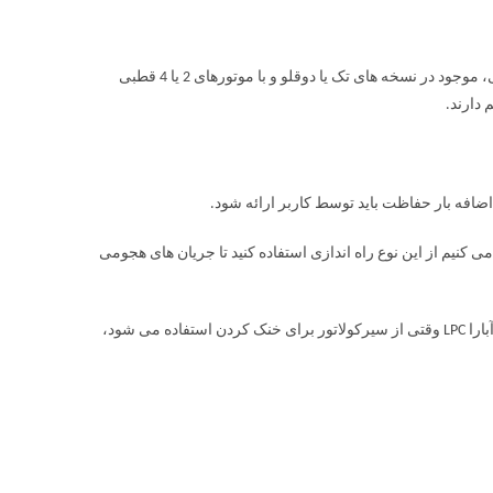
پمپ سیرکولاتور خطی چدنی آبارا LPC یک پمپ سانتریفیوژ خطی با هیدرولیک چدنی، موجود در نسخه های تک یا دوقلو و با موتورهای 2 یا 4 قطبی
لات استفاده کرد؟ بالاتر از 7.5 کیلو وات، پیشنهاد می کنیم از این نوع راه اندازی استفاده کنید تا جریان های هجومی
حداکثر مقدار گلیکول قابل استفاده 20٪ است. برای پمپ سیرکولاتور خطی چدنی آبارا LPC وقتی از سیرکولاتور برای خنک کردن استفاده می شود،