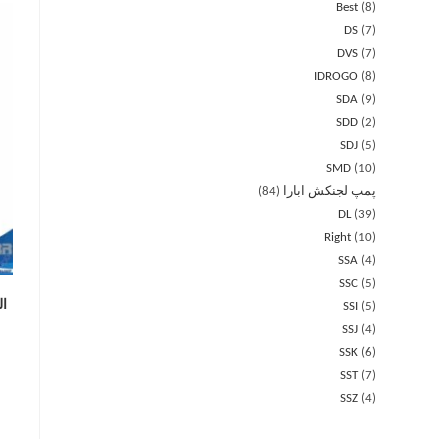
Best
8
DS
7
DVS
7
IDROGO
8
SDA
9
SDD
2
SDJ
5
SMD
10
پمپ لجنکش ابارا
84
DL
39
Right
10
SSA
4
SSC
5
الک
SSI
5
SSJ
4
SSK
6
SST
7
SSZ
4