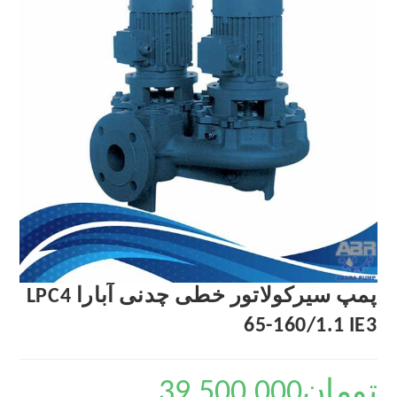
پمپ سیرکولاتور خطی چدنی آبارا LPC4
65-160/1.1 IE3
تومان
39,500,000