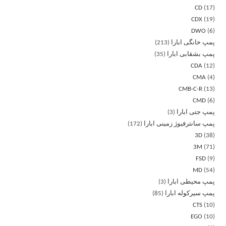
CD
17
CDX
19
DWO
6
پمپ خانگی ابارا
213
پمپ بشقابی ابارا
35
CDA
12
CMA
4
CMB-C-R
13
CMD
6
پمپ جتی ابارا
3
پمپ سانترفیوژ زمینی ابارا
172
3D
38
3M
71
FSD
9
MD
54
پمپ محیطی ابارا
3
پمپ سیرکوله ابارا
85
CTS
10
EGO
10