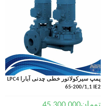
پمپ سیرکولاتور خطی چدنی آبارا LPC4
65-200/1,1 IE2
تومان
45,300,000