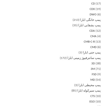
CD
17
CDX
19
DWO
6
پمپ خانگی ابارا
213
پمپ بشقابی ابارا
35
CDA
12
CMA
4
CMB-C-R
13
CMD
6
پمپ جتی ابارا
3
پمپ سانترفیوژ زمینی ابارا
172
3D
38
3M
71
FSD
9
MD
54
پمپ محیطی ابارا
3
پمپ سیرکوله ابارا
85
CTS
10
EGO
10