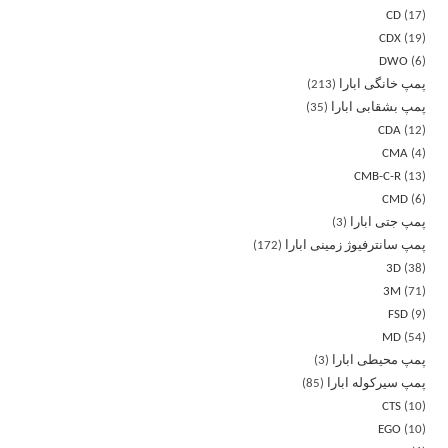
CD
17
CDX
19
DWO
6
پمپ خانگی ابارا
213
پمپ بشقابی ابارا
35
CDA
12
CMA
4
CMB-C-R
13
CMD
6
پمپ جتی ابارا
3
پمپ سانترفیوژ زمینی ابارا
172
3D
38
3M
71
FSD
9
MD
54
پمپ محیطی ابارا
3
پمپ سیرکوله ابارا
85
CTS
10
EGO
10