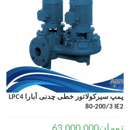
پمپ سیرکولاتور خطی چدنی آبارا LPC4
80-200/3 IE2
تومان
63,000,000