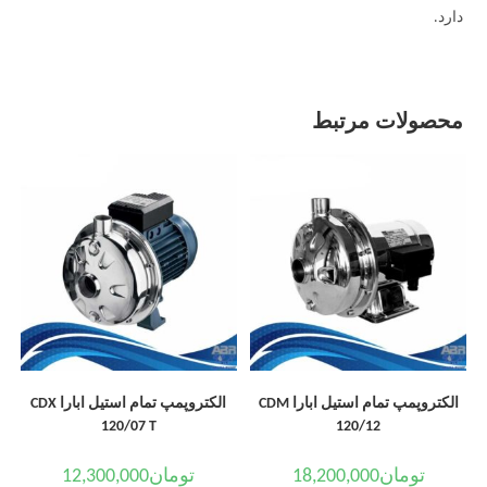
دارد.
محصولات مرتبط
الکتروپمپ تمام استیل ابارا CDM
الکتروپمپ تمام استیل ابارا CDX
120/07 T
120/12
تومان
18,200,000
تومان
12,300,000