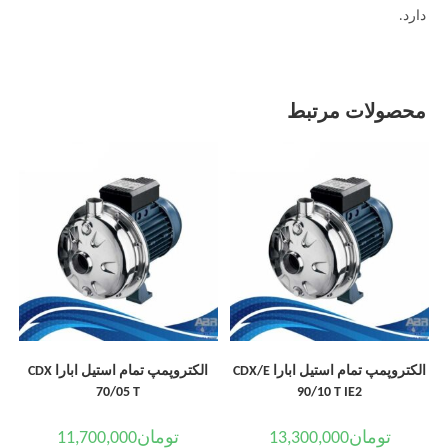
دارد.
محصولات مرتبط
الکتروپمپ تمام استیل ابارا CDX/E
الکتروپمپ تمام استیل ابارا CDX
70/05 T
90/10 T IE2
تومان
13,300,000
تومان
11,700,000