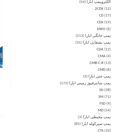
الکتروپمپ ابارا
54
2CDX
12
CD
17
CDX
19
DWO
6
پمپ خانگی ابارا
213
پمپ بشقابی ابارا
35
CDA
12
CMA
4
CMB-C-R
13
CMD
6
پمپ جتی ابارا
3
پمپ سانترفیوژ زمینی ابارا
172
3D
38
3M
71
FSD
9
MD
54
پمپ محیطی ابارا
3
پمپ سیرکوله ابارا
85
CTS
10