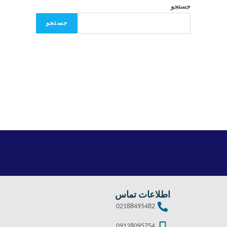
جستجو
جستجو
اطلاعات تماس
02188495482
09128095754