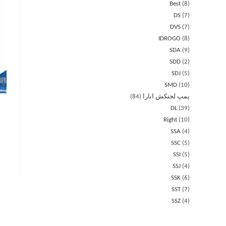
Best
8
DS
7
DVS
7
IDROGO
8
SDA
9
SDD
2
SDJ
5
SMD
10
پمپ لجنکش ابارا
84
DL
39
Right
10
SSA
4
SSC
5
SSI
5
SSJ
4
SSK
6
SST
7
SSZ
4