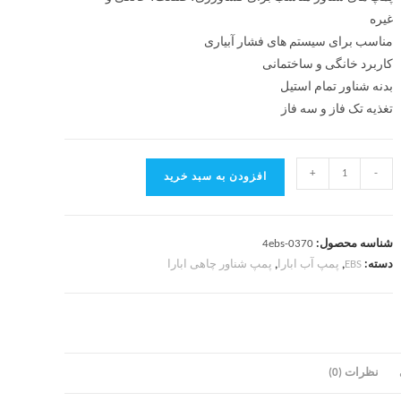
غیره
مناسب برای سیستم های فشار آبیاری
کاربرد
خانگی و ساختمانی
بدنه شناور تمام استیل
تغذیه
تک فاز و سه فاز
+
-
افزودن به سبد خرید
شناسه محصول:
4ebs-0370
دسته:
EBS
,
پمپ آب ابارا
,
پمپ شناور چاهی ابارا
نظرات (0)