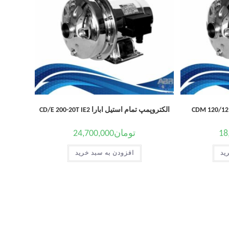
الکتروپمپ تمام استیل ابارا CD/E 200-20T IE2
18
تومان
24,700,000
ید
افزودن به سبد خرید