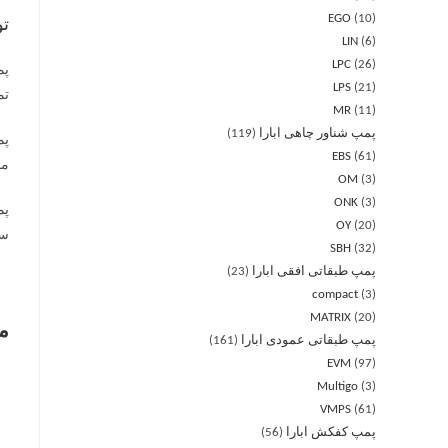
EGO
10
ت
LIN
6
LPC
26
LPS
21
تمام استیل آ
MR
11
پمپ شناور چاهی ابارا
119
EBS
61
مو
OM
3
ONK
3
OY
20
سه
SBH
32
پمپ طبقاتی افقی ابارا
23
compact
3
MATRIX
20
م
پمپ طبقاتی عمودی ابارا
161
EVM
97
Multigo
3
VMPS
61
پمپ کفکش ابارا
56