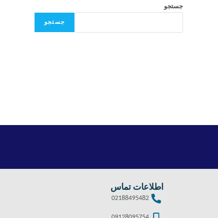
جستجو
جستجو
اطلاعات تماس
02188495482
09128095754