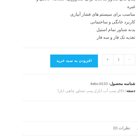
غیره
مناسب برای سیستم های فشار آبیاری
کاربرد
خانگی و ساختمانی
بدنه شناور تمام استیل
تغذیه
تک فاز و سه فاز
+
-
افزودن به سبد خرید
شناسه محصول:
4ebs-0533
دسته:
EBS
,
پمپ آب ابارا
,
پمپ شناور چاهی ابارا
نظرات (0)