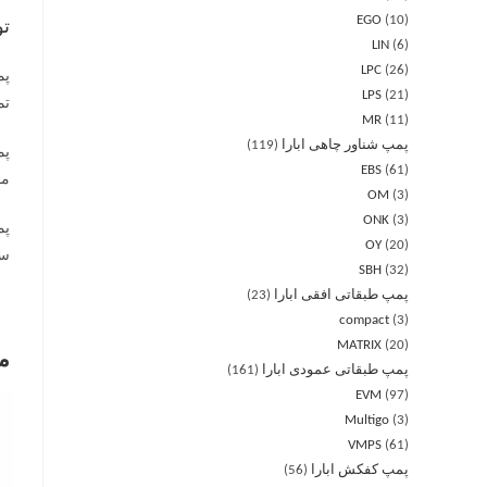
EGO
10
ت
LIN
6
LPC
26
LPS
21
تمام استیل آ
MR
11
پمپ شناور چاهی ابارا
119
EBS
61
مو
OM
3
ONK
3
OY
20
سه
SBH
32
پمپ طبقاتی افقی ابارا
23
compact
3
MATRIX
20
م
پمپ طبقاتی عمودی ابارا
161
EVM
97
Multigo
3
VMPS
61
پمپ کفکش ابارا
56