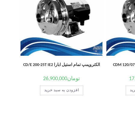
الکتروپمپ تمام استیل ابارا CD/E 200-25T IE2
17
تومان
26,900,000
ید
افزودن به سبد خرید