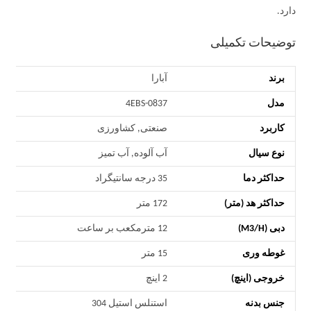
دارد.
توضیحات تکمیلی
برند
آبارا
مدل
4EBS-0837
کاربرد
صنعتی, کشاورزی
نوع سیال
آب آلوده, آب تمیز
حداکثر دما
35 درجه سانتیگراد
حداکثر هد (متر)
172 متر
دبی (M3/H)
12 مترمکعب بر ساعت
غوطه وری
15 متر
خروجی (اینچ)
2 اینچ
جنس بدنه
استنلس استیل 304