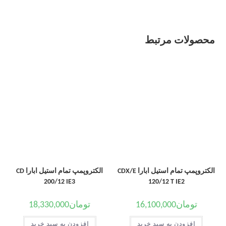
محصولات مرتبط
الکتروپمپ تمام استیل ابارا CDX/E
الکتروپمپ تمام استیل ابارا CD
200/12 IE3
120/12 T IE2
تومان
16,100,000
تومان
18,330,000
افزودن به سبد خرید
افزودن به سبد خرید