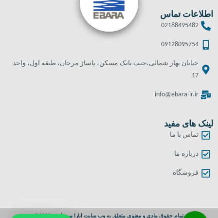
اطلاعات تماس
02188495482
09128095754
خیابان بهار شمالی،جنب بانک مسکن، پاساژ مرجان، طبقه اول، واحد
17
info@ebara-ir.ir
لینک های مفید
تماس با ما
درباره ما
فروشگاه
تمام حقوق مادی و معنوی متعلق به وب سایت ابارا می باشد. 2024©