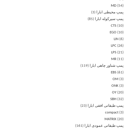
MD
54
پمپ محیطی ابارا
3
پمپ سیرکوله ابارا
85
CTS
10
EGO
10
LIN
6
LPC
26
LPS
21
MR
11
پمپ شناور چاهی ابارا
119
EBS
61
OM
3
ONK
3
OY
20
SBH
32
پمپ طبقاتی افقی ابارا
23
compact
3
MATRIX
20
پمپ طبقاتی عمودی ابارا
161