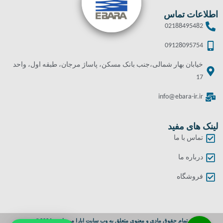
اطلاعات تماس
02188495482
09128095754
خیابان بهار شمالی،جنب بانک مسکن، پاساژ مرجان، طبقه اول، واحد
17
info@ebara-ir.ir
لینک های مفید
تماس با ما
درباره ما
فروشگاه
تمام حقوق مادی و معنوی متعلق به وب سایت ابارا می باشد. 2024©