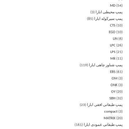
MD
54
پمپ محیطی ابارا
3
پمپ سیرکوله ابارا
85
CTS
10
EGO
10
LIN
6
LPC
26
LPS
21
MR
11
پمپ شناور چاهی ابارا
119
EBS
61
OM
3
ONK
3
OY
20
SBH
32
پمپ طبقاتی افقی ابارا
23
compact
3
MATRIX
20
پمپ طبقاتی عمودی ابارا
161