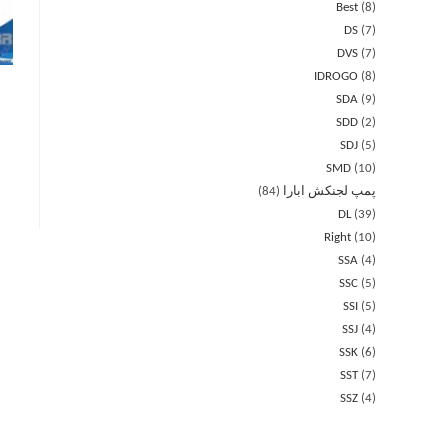
Best
8
DS
7
DVS
7
IDROGO
8
SDA
9
SDD
2
SDJ
5
SMD
10
پمپ لجنکش ابارا
84
DL
39
Right
10
SSA
4
SSC
5
SSI
5
SSJ
4
SSK
6
SST
7
SSZ
4