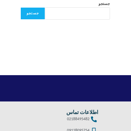
جستجو
جستجو
اطلاعات تماس
02188495482
09128095754