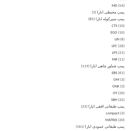
MD
54
پمپ محیطی ابارا
3
پمپ سیرکوله ابارا
85
CTS
10
EGO
10
LIN
6
LPC
26
LPS
21
MR
11
پمپ شناور چاهی ابارا
119
EBS
61
OM
3
ONK
3
OY
20
SBH
32
پمپ طبقاتی افقی ابارا
23
compact
3
MATRIX
20
پمپ طبقاتی عمودی ابارا
161