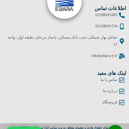
اطلاعات تماس
02188495482
09128095754
خیابان بهار شمالی،جنب بانک مسکن، پاساژ مرجان، طبقه اول، واحد
17
info@ebara-ir.ir
لینک های مفید
تماس با ما
درباره ما
فروشگاه
تمام حقوق مادی و معنوی متعلق به وب سایت ابارا می باشد. 2024©