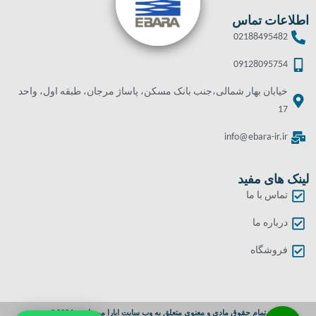
اطلاعات تماس
02188495482
09128095754
خیابان بهار شمالی،جنب بانک مسکن، پاساژ مرجان، طبقه اول، واحد
17
info@ebara-ir.ir
لینک های مفید
تماس با ما
درباره ما
فروشگاه
تمام حقوق مادی و معنوی متعلق به وب سایت ابارا می باشد. 2024©