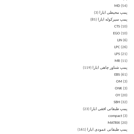
MD
54
پمپ محیطی ابارا
3
پمپ سیرکوله ابارا
85
CTS
10
EGO
10
LIN
6
LPC
26
LPS
21
MR
11
پمپ شناور چاهی ابارا
119
EBS
61
OM
3
ONK
3
OY
20
SBH
32
پمپ طبقاتی افقی ابارا
23
compact
3
MATRIX
20
پمپ طبقاتی عمودی ابارا
161