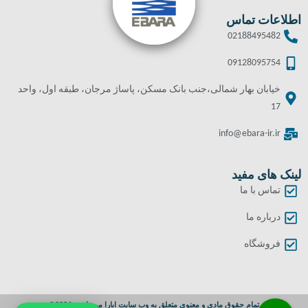
اطلاعات تماس
02188495482
09128095754
خیابان بهار شمالی،جنب بانک مسکن، پاساژ مرجان، طبقه اول، واحد
17
info@ebara-ir.ir
لینک های مفید
تماس با ما
درباره ما
فروشگاه
تمام حقوق مادی و معنوی متعلق به وب سایت ابارا می باشد. 2024©