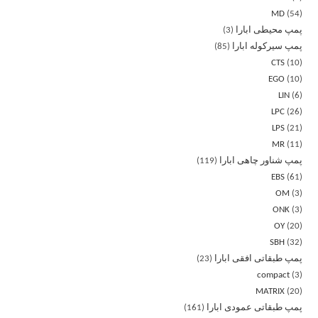
MD
54
پمپ محیطی ابارا
3
پمپ سیرکوله ابارا
85
CTS
10
EGO
10
LIN
6
LPC
26
LPS
21
MR
11
پمپ شناور چاهی ابارا
119
EBS
61
OM
3
ONK
3
OY
20
SBH
32
پمپ طبقاتی افقی ابارا
23
compact
3
MATRIX
20
پمپ طبقاتی عمودی ابارا
161