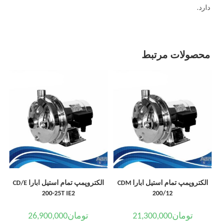
دارد.
محصولات مرتبط
الکتروپمپ تمام استیل ابارا CDM
الکتروپمپ تمام استیل ابارا CD/E
200-25T IE2
200/12
تومان
21,300,000
تومان
26,900,000