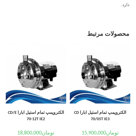
دارد.
محصولات مرتبط
الکتروپمپ تمام استیل ابارا CD
الکتروپمپ تمام استیل ابارا CD/E
70-12T IE2
70/05T IE3
تومان
15,900,000
تومان
18,800,000