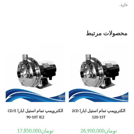
دارد.
محصولات مرتبط
الکتروپمپ تمام استیل ابارا 2CD
الکتروپمپ تمام استیل ابارا CD/E
90-10T IE2
120-15T
تومان
26,900,000
تومان
17,850,000