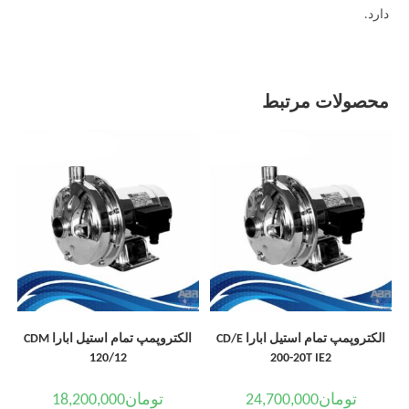
دارد.
محصولات مرتبط
الکتروپمپ تمام استیل ابارا CD/E
الکتروپمپ تمام استیل ابارا CDM
120/12
200-20T IE2
تومان
24,700,000
تومان
18,200,000