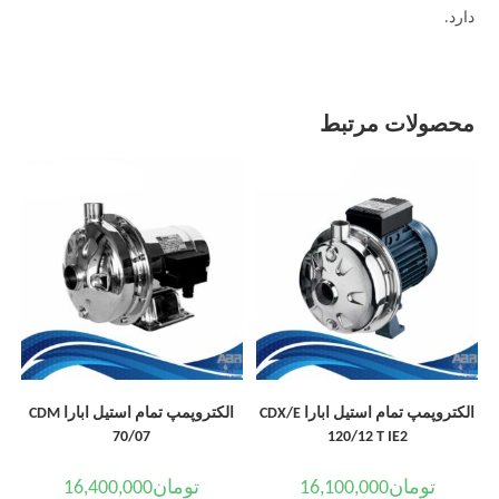
دارد.
محصولات مرتبط
الکتروپمپ تمام استیل ابارا CDX/E
الکتروپمپ تمام استیل ابارا CDM
70/07
120/12 T IE2
تومان
16,100,000
تومان
16,400,000