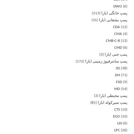
DWO
6
پمپ خانگی ابارا
213
پمپ بشقابی ابارا
35
CDA
12
CMA
4
CMB-C-R
13
CMD
6
پمپ جتی ابارا
3
پمپ سانترفیوژ زمینی ابارا
172
3D
38
3M
71
FSD
9
MD
54
پمپ محیطی ابارا
3
پمپ سیرکوله ابارا
85
CTS
10
EGO
10
LIN
6
LPC
26