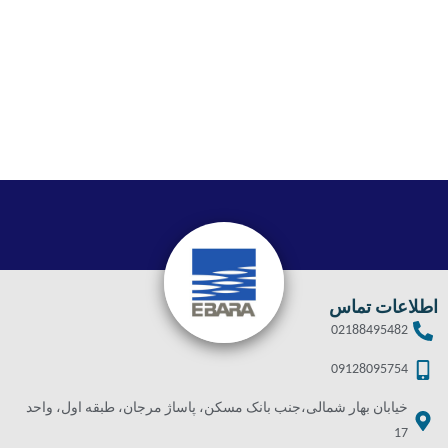
اطلاعات تماس
02188495482
09128095754
خیابان بهار شمالی،جنب بانک مسکن، پاساژ مرجان، طبقه اول، واحد
17