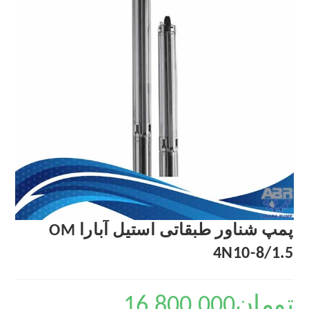
پمپ شناور طبقاتی استیل آبارا OM
4N10-8/1.5
تومان
16,800,000