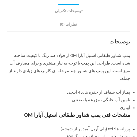
توضیحات تکمیلی
نظرات (0)
توضیحات
پمپ شناور طبقاتی استیل آبارا OM از فولاد ضد زنگ با کیفیت ساخته
شده است. طراحی این پمپ با توجه به نیاز مشتری و برای مصارف آب
تمیز است. این پمپ های شناور چند مرحله ای کاربردهای زیادی دارند از
جمله:
پمپاژ آب شفاف از حفره های 4 اینچی
تامین آب خانگی، مزرعه یا صنعتی
آبیاری
مشخات فنی پمپ شناور طبقاتی استیل آبارا OM
پروانه ها: xef (پلی آریل آمید پر از شیشه)
پوشش های میانی: فولاد ضد زنگ 304