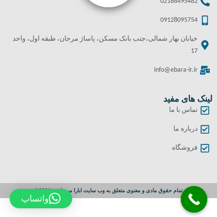
02188495482
09128095754
خیابان بهار شمالی،جنب بانک مسکن، پاساژ مرجان، طبقه اول، واحد
17
info@ebara-ir.ir
لینک های مفید
تماس با ما
درباره ما
فروشگاه
تمام حقوق مادی و معنوی متعلق به وب سایت ابارا می باشد. 2024©
واتساپ