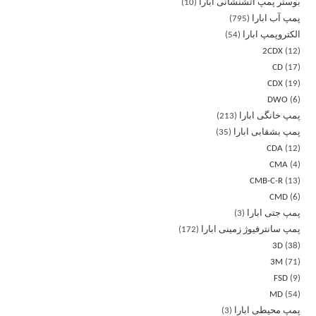
بوستر پمپ آتشنشانی ابارا
10
پمپ آب ابارا
795
الکتروپمپ ابارا
54
2CDX
12
CD
17
CDX
19
DWO
6
پمپ خانگی ابارا
213
پمپ بشقابی ابارا
35
CDA
12
CMA
4
CMB-C-R
13
CMD
6
پمپ جتی ابارا
3
پمپ سانترفیوژ زمینی ابارا
172
3D
38
3M
71
FSD
9
MD
54
پمپ محیطی ابارا
3