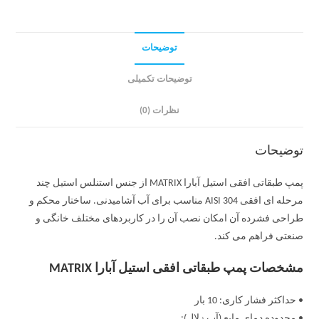
توضیحات
توضیحات تکمیلی
نظرات (0)
توضیحات
پمپ طبقاتی افقی استیل آبارا MATRIX از جنس استنلس استیل چند
مرحله ای افقی AISI 304 مناسب برای آب آشامیدنی. ساختار محکم و
طراحی فشرده آن امکان نصب آن را در کاربردهای مختلف خانگی و
صنعتی فراهم می کند.
مشخصات پمپ طبقاتی افقی استیل آبارا MATRIX
• حداکثر فشار کاری: 10 بار
• محدوده دمای مایع (آب زلال):