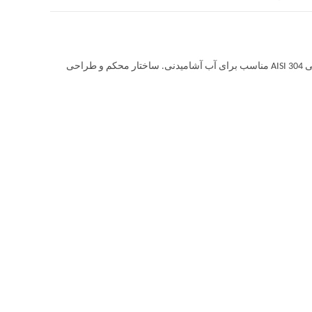
پمپ طبقاتی افقی استیل آبارا MATRIX از جنس استنلس استیل چند مرحله ای افقی AISI 304 مناسب برای آب آشامیدنی. ساختار محکم و طراحی