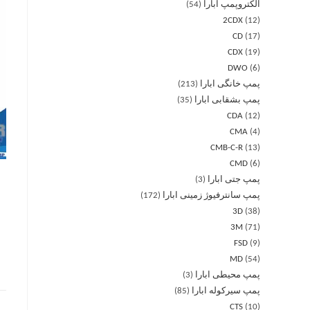
الکتروپمپ ابارا
54
2CDX
12
CD
17
CDX
19
DWO
6
پمپ خانگی ابارا
213
پمپ بشقابی ابارا
35
CDA
12
CMA
4
CMB-C-R
13
CMD
6
پمپ جتی ابارا
3
پمپ سانترفیوژ زمینی ابارا
172
3D
38
3M
71
FSD
9
MD
54
پمپ محیطی ابارا
3
پمپ سیرکوله ابارا
85
CTS
10