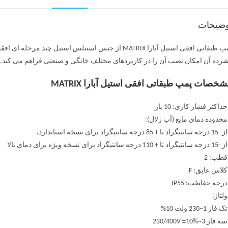
وضیحات
رده آن امکان نصب آن را در کاربردهای مختلف خانگی و صنعتی فراهم می کند.
خصات پمپ طبقاتی افقی استیل آبارا MATRIX
حداکثر فشار کاری: 10 بار
محدوده دمای مایع (آب زلال):
د تا + 85 درجه سانتیگراد برای نسخه استاندارد،
ا + 110 درجه سانتیگراد برای نسخه ویژه برای دمای بالا
قطب: 2
کلاس عایق: F
درجه حفاظت: IP55
ولتاژ:
 فاز 1~230 ولت 10%
 فاز 3~230/400V ±10%