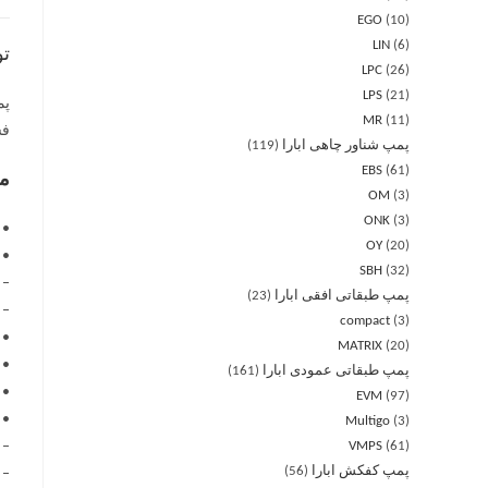
EGO
10
LIN
6
ت
LPC
26
LPS
21
MR
11
فش
پمپ شناور چاهی ابارا
119
EBS
61
مش
OM
3
ONK
3
• 
OY
20
• 
SBH
32
– از -15 درجه سانتیگرا
پمپ طبقاتی افقی ابارا
23
– از -15 درجه سانتیگراد ت
compact
3
• 
MATRIX
20
• 
پمپ طبقاتی عمودی ابارا
161
• 
EVM
97
• 
Multigo
3
61
VMPS
– تک
پمپ کفکش ابارا
56
– سه