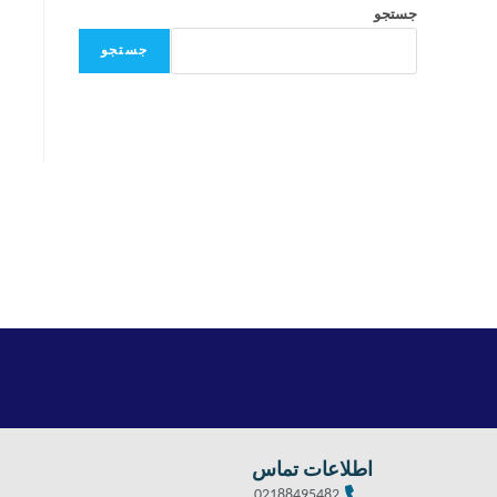
جستجو
جستجو
اطلاعات تماس
02188495482