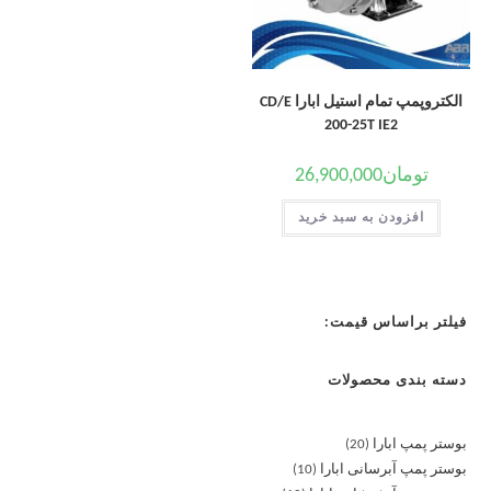
الکتروپمپ تمام استیل ابارا CD/E
200-25T IE2
تومان
26,900,000
افزودن به سبد خرید
فیلتر براساس قیمت:
دسته بندی محصولات
بوستر پمپ ابارا
20
بوستر پمپ آبرسانی ابارا
10