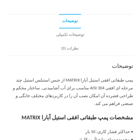
توضیحات
توضیحات تکمیلی
نظرات (0)
توضیحات
پمپ طبقاتی افقی استیل آبارا MATRIX از جنس استنلس استیل چند
مرحله ای افقی AISI 304 مناسب برای آب آشامیدنی. ساختار محکم و
طراحی فشرده آن امکان نصب آن را در کاربردهای مختلف خانگی و
صنعتی فراهم می کند.
مشخصات پمپ طبقاتی افقی استیل آبارا MATRIX
• حداکثر فشار کاری: 10 بار
• محدوده دمای مایع (آب زلال):