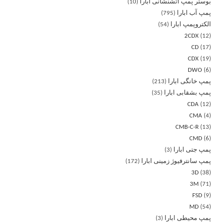
بوستر پمپ آتشنشانی ابارا
10
پمپ آب ابارا
795
الکتروپمپ ابارا
54
2CDX
12
CD
17
CDX
19
DWO
6
پمپ خانگی ابارا
213
پمپ بشقابی ابارا
35
CDA
12
CMA
4
CMB-C-R
13
CMD
6
پمپ جتی ابارا
3
پمپ سانترفیوژ زمینی ابارا
172
3D
38
3M
71
FSD
9
MD
54
پمپ محیطی ابارا
3