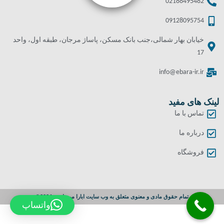
02188495482
09128095754
خیابان بهار شمالی،جنب بانک مسکن، پاساژ مرجان، طبقه اول، واحد
17
info@ebara-ir.ir
لینک های مفید
تماس با ما
درباره ما
فروشگاه
تمام حقوق مادی و معنوی متعلق به وب سایت ابارا می باشد. 2024©
واتساپ