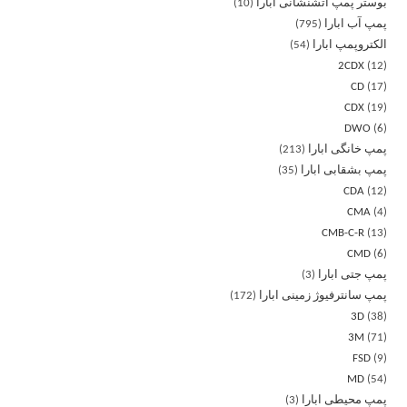
بوستر پمپ آتشنشانی ابارا
10
پمپ آب ابارا
795
الکتروپمپ ابارا
54
2CDX
12
CD
17
CDX
19
DWO
6
پمپ خانگی ابارا
213
پمپ بشقابی ابارا
35
CDA
12
CMA
4
CMB-C-R
13
CMD
6
پمپ جتی ابارا
3
پمپ سانترفیوژ زمینی ابارا
172
3D
38
3M
71
FSD
9
MD
54
پمپ محیطی ابارا
3