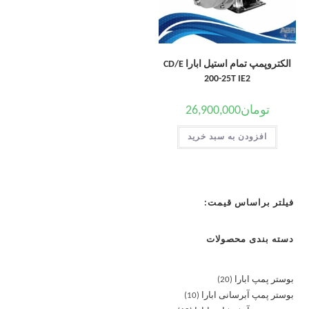
الکتروپمپ تمام استیل ابارا CD/E
200-25T IE2
تومان
26,900,000
افزودن به سبد خرید
فیلتر براساس قیمت:
دسته بندی محصولات
بوستر پمپ ابارا
20
بوستر پمپ آبرسانی ابارا
10