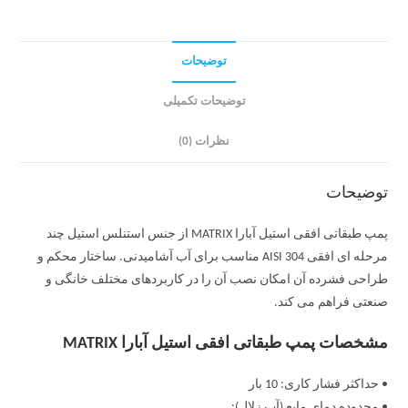
توضیحات
توضیحات تکمیلی
نظرات (0)
توضیحات
پمپ طبقاتی افقی استیل آبارا MATRIX از جنس استنلس استیل چند
مرحله ای افقی AISI 304 مناسب برای آب آشامیدنی. ساختار محکم و
طراحی فشرده آن امکان نصب آن را در کاربردهای مختلف خانگی و
صنعتی فراهم می کند.
مشخصات پمپ طبقاتی افقی استیل آبارا MATRIX
• حداکثر فشار کاری: 10 بار
• محدوده دمای مایع (آب زلال):