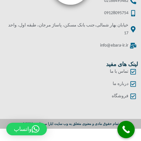
02188495482
09128095754
خیابان بهار شمالی،جنب بانک مسکن، پاساژ مرجان، طبقه اول، واحد
17
info@ebara-ir.ir
لینک های مفید
تماس با ما
درباره ما
فروشگاه
تمام حقوق مادی و معنوی متعلق به وب سایت ابارا می باشد. 2024©
واتساپ