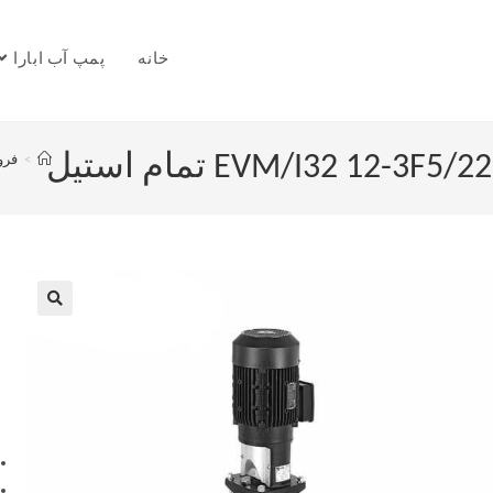
خانه
پمپ آب ابارا
>
فرو