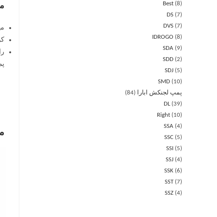
Best
8
مز
DS
7
DVS
7
مه
IDROGO
8
کو
SDA
9
را
SDD
2
پمپ طبقا
SDJ
5
SMD
10
پمپ لجنکش ابارا
84
DL
39
Right
10
SSA
4
م
SSC
5
SSI
5
SSJ
4
SSK
6
SST
7
SSZ
4