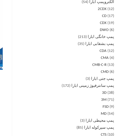
الکتروپمپ ابارا
54
2CDX
12
CD
17
CDX
19
DWO
6
پمپ خانگی ابارا
213
پمپ بشقابی ابارا
35
CDA
12
CMA
4
CMB-C-R
13
CMD
6
پمپ جتی ابارا
3
پمپ سانترفیوژ زمینی ابارا
172
3D
38
3M
71
FSD
9
MD
54
پمپ محیطی ابارا
3
پمپ سیرکوله ابارا
85
CTS
10