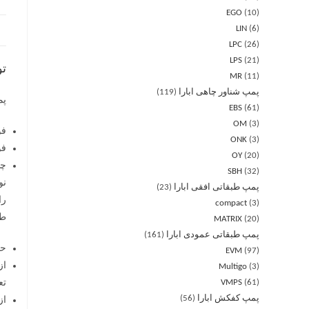
EGO
10
LIN
6
LPC
26
LPS
21
ت
MR
11
پمپ شناور چاهی ابارا
119
پمپ 
EBS
61
OM
3
فولا
ONK
3
فولا
OY
20
چدن
SBH
32
پمپ طبقاتی افقی ابارا
23
را
compact
3
طراحی
MATRIX
20
پمپ طبقاتی عمودی ابارا
161
حف
EVM
97
از
Multigo
3
61
VMPS
تع
پمپ کفکش ابارا
56
از را