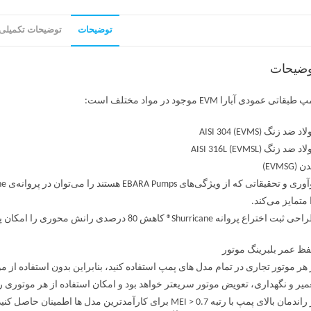
توضیحات
توضیحات تکمیلی
وضیحات
طبقاتی عمودی آبارا EVM موجود در مواد مختلف است:
د ضد زنگ AISI 304 (EVMS)
د ضد زنگ AISI 316L (EVMSL)
 (EVMSG)
 متمایز می‌کند.
 ثبت اختراع پروانه Shurricane® کاهش 80 درصدی رانش محوری را امکان پذیر می کند:
ظ عمر بلبرینگ موتور
 هر موتور تجاری در تمام مدل های پمپ استفاده کنید، بنابراین بدون استفاده از م
میر و نگهداری، تعویض موتور سریعتر خواهد بود و امکان استفاده از هر موتوری ر
ندمان بالای پمپ با رتبه MEI > 0.7 برای کارآمدترین مدل ها اطمینان حاصل کنید