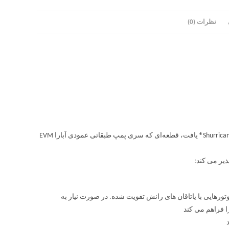
نظرات (0)
نوآوری و تحقیقاتی که از ویژگی‌های EBARA Pumps هستند را می‌توان در پروانه‌ی Shurricane® یافت، قطعه‌ای که سری پمپ طبقاتی عمودی آبارا EVM
وتورهایی با یاتاقان های رانش تقویت شده. در صورت نیاز به
ا فراهم می کند