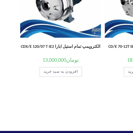
الکتروپمپ تمام استیل ابارا CDX/E 120/07 T IE2
18
تومان
13,000,000
ید
افزودن به سبد خرید