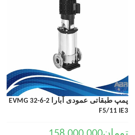
پمپ طبقاتی عمودی آبارا EVMG 32-6-2
F5/11 IE3
تومان
158,000,000