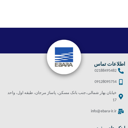
اطلاعات تماس
02188495482
09128095754
خیابان بهار شمالی،جنب بانک مسکن، پاساژ مرجان، طبقه اول، واحد
17
info@ebara-ir.ir