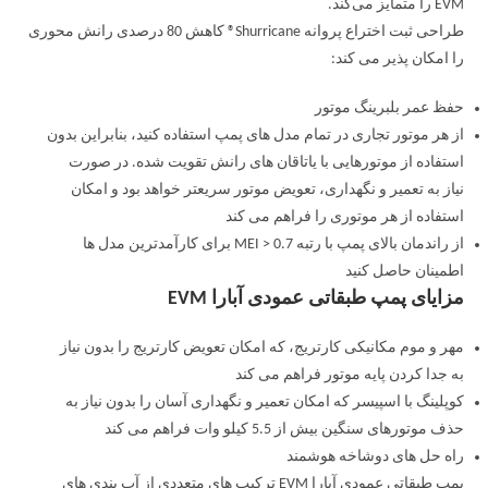
EVM را متمایز می‌کند.
طراحی ثبت اختراع پروانه Shurricane® کاهش 80 درصدی رانش محوری
را امکان پذیر می کند:
حفظ عمر بلبرینگ موتور
از هر موتور تجاری در تمام مدل های پمپ استفاده کنید، بنابراین بدون
استفاده از موتورهایی با یاتاقان های رانش تقویت شده. در صورت
نیاز به تعمیر و نگهداری، تعویض موتور سریعتر خواهد بود و امکان
استفاده از هر موتوری را فراهم می کند
از راندمان بالای پمپ با رتبه MEI > 0.7 برای کارآمدترین مدل ها
اطمینان حاصل کنید
مزایای پمپ طبقاتی عمودی آبارا EVM
مهر و موم مکانیکی کارتریج، که امکان تعویض کارتریج را بدون نیاز
به جدا کردن پایه موتور فراهم می کند
کوپلینگ با اسپیسر که امکان تعمیر و نگهداری آسان را بدون نیاز به
حذف موتورهای سنگین بیش از 5.5 کیلو وات فراهم می کند
راه حل های دوشاخه هوشمند
پمپ طبقاتی عمودی آبارا EVM ترکیب های متعددی از آب بندی های