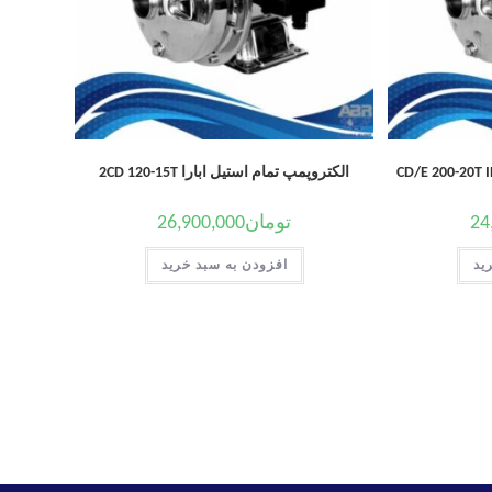
الکتروپمپ تمام استیل ابارا 2CD 120-15T
24
تومان
26,900,000
ید
افزودن به سبد خرید