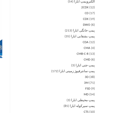
الکتروپمپ ابارا
54
2CDX
12
CD
17
CDX
19
DWO
6
پمپ خانگی ابارا
213
پمپ بشقابی ابارا
35
CDA
12
CMA
4
CMB-C-R
13
CMD
6
پمپ جتی ابارا
3
پمپ سانترفیوژ زمینی ابارا
172
3D
38
3M
71
FSD
9
MD
54
پمپ محیطی ابارا
3
پمپ سیرکوله ابارا
85
CTS
10