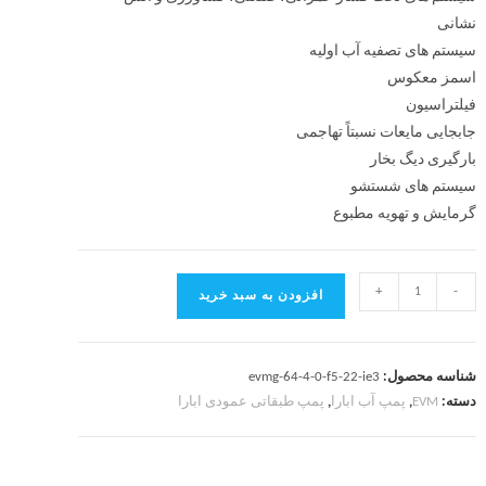
نشانی
سیستم های تصفیه آب اولیه
اسمز معکوس
فیلتراسیون
جابجایی مایعات نسبتاً تهاجمی
بارگیری دیگ بخار
سیستم های شستشو
گرمایش و تهویه مطبوع
+
-
افزودن به سبد خرید
شناسه محصول:
evmg-64-4-0-f5-22-ie3
دسته:
EVM
,
پمپ آب ابارا
,
پمپ طبقاتی عمودی ابارا