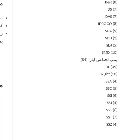
Best
8
مز
DS
7
DVS
7
مه
IDROGO
8
کو
SDA
9
را
SDD
2
پمپ طبقا
SDJ
5
SMD
10
پمپ لجنکش ابارا
84
DL
39
Right
10
SSA
4
م
SSC
5
SSI
5
SSJ
4
SSK
6
SST
7
SSZ
4