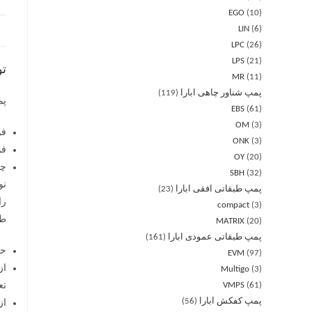
EGO
10
LIN
6
LPC
26
LPS
21
ت
MR
11
پمپ شناور چاهی ابارا
119
پمپ 
EBS
61
OM
3
فولا
ONK
3
فولا
OY
20
چدن
SBH
32
پمپ طبقاتی افقی ابارا
23
را
compact
3
طراحی
MATRIX
20
پمپ طبقاتی عمودی ابارا
161
حف
EVM
97
از
Multigo
3
61
VMPS
تع
پمپ کفکش ابارا
56
از را