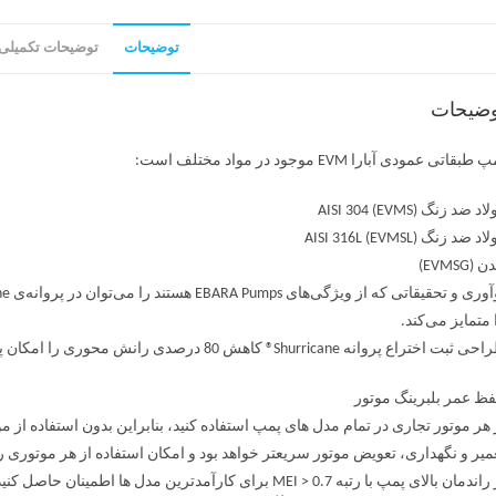
توضیحات
توضیحات تکمیلی
وضیحات
طبقاتی عمودی آبارا EVM موجود در مواد مختلف است:
د ضد زنگ AISI 304 (EVMS)
د ضد زنگ AISI 316L (EVMSL)
 (EVMSG)
 متمایز می‌کند.
 ثبت اختراع پروانه Shurricane® کاهش 80 درصدی رانش محوری را امکان پذیر می کند:
ظ عمر بلبرینگ موتور
 هر موتور تجاری در تمام مدل های پمپ استفاده کنید، بنابراین بدون استفاده از م
میر و نگهداری، تعویض موتور سریعتر خواهد بود و امکان استفاده از هر موتوری ر
ندمان بالای پمپ با رتبه MEI > 0.7 برای کارآمدترین مدل ها اطمینان حاصل کنید