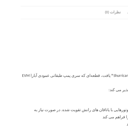
نظرات (0)
نوآوری و تحقیقاتی که از ویژگی‌های EBARA Pumps هستند را می‌توان در پروانه‌ی Shurricane® یافت، قطعه‌ای که سری پمپ طبقاتی عمودی آبارا EVM
وتورهایی با یاتاقان های رانش تقویت شده. در صورت نیاز به
ا فراهم می کند