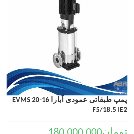
پمپ طبقاتی عمودی آبارا EVMS 20-16
F5/18.5 IE2
تومان
180,000,000