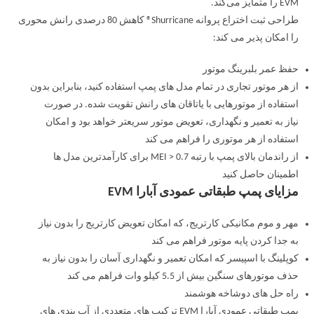
EVM را متمایز می‌کند.
طراحی ثبت اختراع پروانه Shurricane® کاهش 80 درصدی رانش محوری
را امکان پذیر می کند:
حفظ عمر بلبرینگ موتور
از هر موتور تجاری در تمام مدل های پمپ استفاده کنید، بنابراین بدون
استفاده از موتورهایی با یاتاقان های رانش تقویت شده. در صورت
نیاز به تعمیر و نگهداری، تعویض موتور سریعتر خواهد بود و امکان
استفاده از هر موتوری را فراهم می کند
از راندمان بالای پمپ با رتبه MEI > 0.7 برای کارآمدترین مدل ها
اطمینان حاصل کنید
مزایای پمپ طبقاتی عمودی آبارا EVM
مهر و موم مکانیکی کارتریج، که امکان تعویض کارتریج را بدون نیاز
به جدا کردن پایه موتور فراهم می کند
کوپلینگ با اسپیسر که امکان تعمیر و نگهداری آسان را بدون نیاز به
حذف موتورهای سنگین بیش از 5.5 کیلو وات فراهم می کند
راه حل های دوشاخه هوشمند
پمپ طبقاتی عمودی آبارا EVM ترکیب های متعددی از آب بندی های