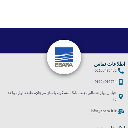
اطلاعات تماس
02188495482
09128095754
خیابان بهار شمالی،جنب بانک مسکن، پاساژ مرجان، طبقه اول، واحد
17
info@ebara-ir.ir