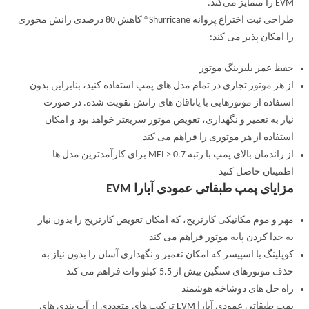
EVM را متمایز می‌کند.
طراحی ثبت اختراع پروانه Shurricane® کاهش 80 درصدی رانش محوری
را امکان پذیر می کند:
حفظ عمر بلبرینگ موتور
از هر موتور تجاری در تمام مدل های پمپ استفاده کنید، بنابراین بدون
استفاده از موتورهایی با یاتاقان های رانش تقویت شده. در صورت
نیاز به تعمیر و نگهداری، تعویض موتور سریعتر خواهد بود و امکان
استفاده از هر موتوری را فراهم می کند
از راندمان بالای پمپ با رتبه MEI > 0.7 برای کارآمدترین مدل ها
اطمینان حاصل کنید
مزایای پمپ طبقاتی عمودی آبارا EVM
مهر و موم مکانیکی کارتریج، که امکان تعویض کارتریج را بدون نیاز
به جدا کردن پایه موتور فراهم می کند
کوپلینگ با اسپیسر که امکان تعمیر و نگهداری آسان را بدون نیاز به
حذف موتورهای سنگین بیش از 5.5 کیلو وات فراهم می کند
راه حل های دوشاخه هوشمند
پمپ طبقاتی عمودی آبارا EVM ترکیب های متعددی از آب بندی های