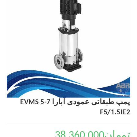
پمپ طبقاتی عمودی آبارا EVMS 5-7
F5/1.5IE2
تومان
38,360,000