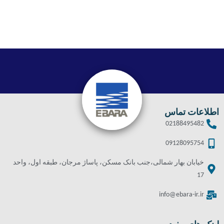
اطلاعات تماس
02188495482
09128095754
خیابان بهار شمالی،جنب بانک مسکن، پاساژ مرجان، طبقه اول، واحد
17
info@ebara-ir.ir