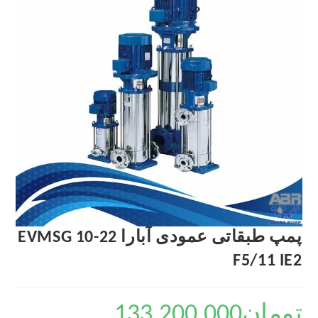
پمپ طبقاتی عمودی آبارا EVMSG 10-22
F5/11 IE2
تومان
133,200,000