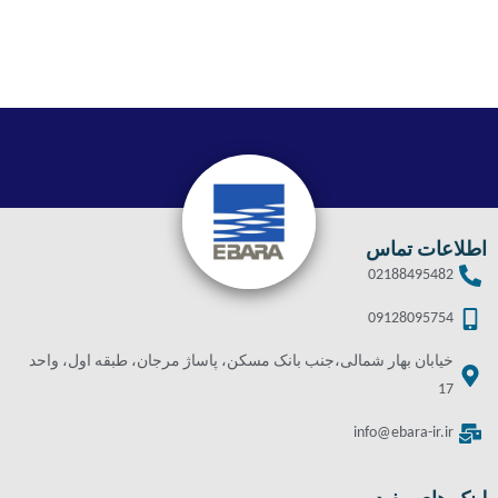
اطلاعات تماس
02188495482
09128095754
خیابان بهار شمالی،جنب بانک مسکن، پاساژ مرجان، طبقه اول، واحد
17
info@ebara-ir.ir