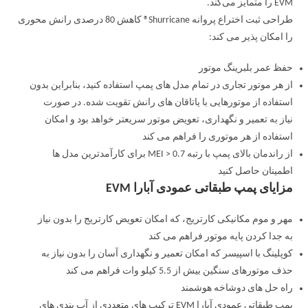
EVM را متمایز می‌کند.
طراحی ثبت اختراع پروانه Shurricane® کاهش 80 درصدی رانش محوری
را امکان پذیر می کند:
حفظ عمر بلبرینگ موتور
از هر موتور تجاری در تمام مدل های پمپ استفاده کنید، بنابراین بدون
استفاده از موتورهایی با یاتاقان های رانش تقویت شده. در صورت
نیاز به تعمیر و نگهداری، تعویض موتور سریعتر خواهد بود و امکان
استفاده از هر موتوری را فراهم می کند
از راندمان بالای پمپ با رتبه MEI > 0.7 برای کارآمدترین مدل ها
اطمینان حاصل کنید
مزایای پمپ طبقاتی عمودی آبارا EVM
مهر و موم مکانیکی کارتریج، که امکان تعویض کارتریج را بدون نیاز
به جدا کردن پایه موتور فراهم می کند
کوپلینگ با اسپیسر که امکان تعمیر و نگهداری آسان را بدون نیاز به
حذف موتورهای سنگین بیش از 5.5 کیلو وات فراهم می کند
راه حل های دوشاخه هوشمند
پمپ طبقاتی عمودی آبارا EVM ترکیب های متعددی از آب بندی های