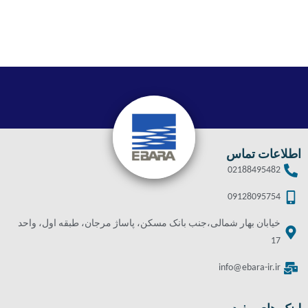
اطلاعات تماس
02188495482
09128095754
خیابان بهار شمالی،جنب بانک مسکن، پاساژ مرجان، طبقه اول، واحد
17
info@ebara-ir.ir