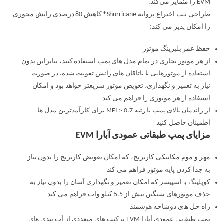
EVM را متمایز می‌کند.
طراحی ثبت اختراع پروانه Shurricane® کاهش 80 درصدی رانش محوری
را امکان پذیر می کند:
حفظ عمر بلبرینگ موتور
از هر موتور تجاری در تمام مدل های پمپ استفاده کنید، بنابراین بدون
استفاده از موتورهایی با یاتاقان های رانش تقویت شده. در صورت
نیاز به تعمیر و نگهداری، تعویض موتور سریعتر خواهد بود و امکان
استفاده از هر موتوری را فراهم می کند
از راندمان بالای پمپ با رتبه MEI > 0.7 برای کارآمدترین مدل ها
اطمینان حاصل کنید
مزایای پمپ طبقاتی عمودی آبارا EVM
مهر و موم مکانیکی کارتریج، که امکان تعویض کارتریج را بدون نیاز
به جدا کردن پایه موتور فراهم می کند
کوپلینگ با اسپیسر که امکان تعمیر و نگهداری آسان را بدون نیاز به
حذف موتورهای سنگین بیش از 5.5 کیلو وات فراهم می کند
راه حل های دوشاخه هوشمند
پمپ طبقاتی عمودی آبارا EVM ترکیب های متعددی از آب بندی های