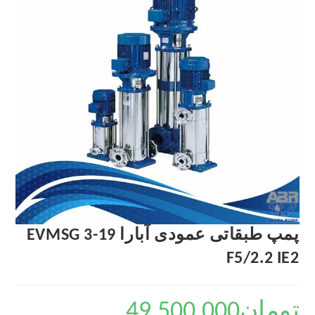
پمپ طبقاتی عمودی آبارا EVMSG 3-19
F5/2.2 IE2
تومان
49,500,000