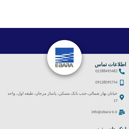
اطلاعات تماس
02188495482
09128095754
خیابان بهار شمالی،جنب بانک مسکن، پاساژ مرجان، طبقه اول، واحد
17
info@ebara-ir.ir