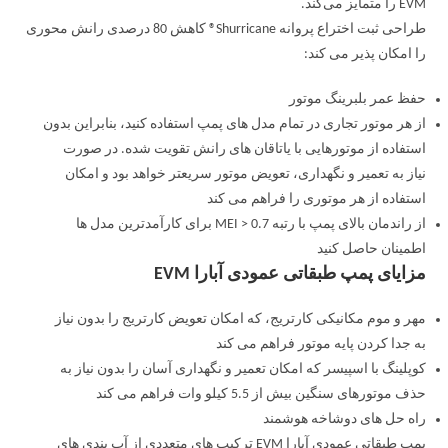
EVM را متمایز می‌کند.
طراحی ثبت اختراع پروانه Shurricane® کاهش 80 درصدی رانش محوری
را امکان پذیر می کند:
حفظ عمر بلبرینگ موتور
از هر موتور تجاری در تمام مدل های پمپ استفاده کنید، بنابراین بدون
استفاده از موتورهایی با یاتاقان های رانش تقویت شده. در صورت
نیاز به تعمیر و نگهداری، تعویض موتور سریعتر خواهد بود و امکان
استفاده از هر موتوری را فراهم می کند
از راندمان بالای پمپ با رتبه MEI > 0.7 برای کارآمدترین مدل ها
اطمینان حاصل کنید
مزایای پمپ طبقاتی عمودی آبارا EVM
مهر و موم مکانیکی کارتریج، که امکان تعویض کارتریج را بدون نیاز
به جدا کردن پایه موتور فراهم می کند
کوپلینگ با اسپیسر که امکان تعمیر و نگهداری آسان را بدون نیاز به
حذف موتورهای سنگین بیش از 5.5 کیلو وات فراهم می کند
راه حل های دوشاخه هوشمند
پمپ طبقاتی عمودی آبارا EVM ترکیب های متعددی از آب بندی های