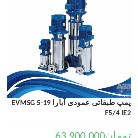
پمپ طبقاتی عمودی آبارا EVMSG 5-19
F5/4 IE2
تومان
63,900,000