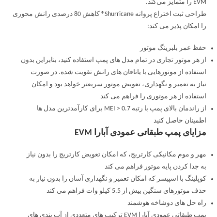
EVM را متمایز می‌کند.
طراحی ثبت اختراع پروانه Shurricane® کاهش 80 درصدی رانش محوری
را امکان پذیر می کند:
حفظ عمر بلبرینگ موتور
از هر موتور تجاری در تمام مدل های پمپ استفاده کنید، بنابراین بدون
استفاده از موتورهایی با یاتاقان های رانش تقویت شده. در صورت
نیاز به تعمیر و نگهداری، تعویض موتور سریعتر خواهد بود و امکان
استفاده از هر موتوری را فراهم می کند
از راندمان بالای پمپ با رتبه MEI > 0.7 برای کارآمدترین مدل ها
اطمینان حاصل کنید
مزایای پمپ طبقاتی عمودی آبارا EVM
مهر و موم مکانیکی کارتریج، که امکان تعویض کارتریج را بدون نیاز
به جدا کردن پایه موتور فراهم می کند
کوپلینگ با اسپیسر که امکان تعمیر و نگهداری آسان را بدون نیاز به
حذف موتورهای سنگین بیش از 5.5 کیلو وات فراهم می کند
راه حل های دوشاخه هوشمند
پمپ طبقاتی عمودی آبارا EVM ترکیب های متعددی از آب بندی های