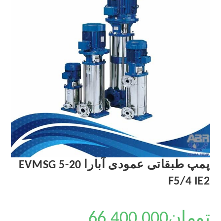
پمپ طبقاتی عمودی آبارا EVMSG 5-20
F5/4 IE2
تومان
66,400,000