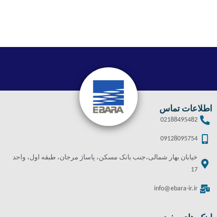
اطلاعات تماس
02188495482
09128095754
خیابان بهار شمالی،جنب بانک مسکن، پاساژ مرجان، طبقه اول، واحد
17
info@ebara-ir.ir