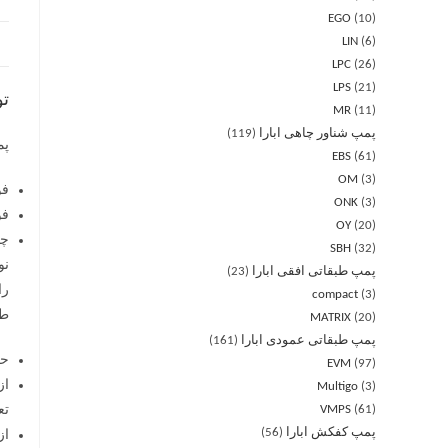
EGO
10
LIN
6
LPC
26
LPS
21
ت
MR
11
پمپ شناور چاهی ابارا
119
پمپ 
EBS
61
OM
3
فولا
ONK
3
فولا
OY
20
چدن
SBH
32
پمپ طبقاتی افقی ابارا
23
را
compact
3
طراحی
MATRIX
20
پمپ طبقاتی عمودی ابارا
161
حف
EVM
97
از
Multigo
3
61
VMPS
تع
پمپ کفکش ابارا
56
از را