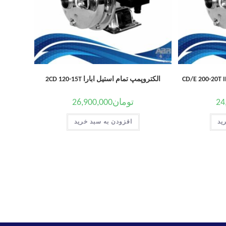
الکتروپمپ تمام استیل ابارا 2CD 120-15T
24
تومان
26,900,000
ید
افزودن به سبد خرید