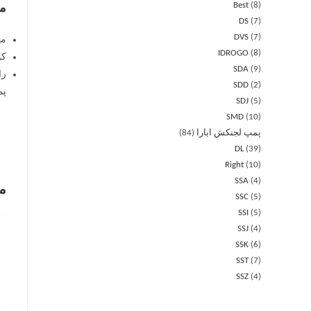
Best
8
مز
DS
7
DVS
7
مه
IDROGO
8
کو
SDA
9
را
SDD
2
پمپ طبقا
SDJ
5
SMD
10
پمپ لجنکش ابارا
84
DL
39
Right
10
SSA
4
م
SSC
5
SSI
5
SSJ
4
SSK
6
SST
7
SSZ
4