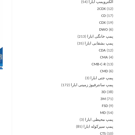
الکتروپمپ ابارا
54
2CDX
12
CD
17
CDX
19
DWO
6
پمپ خانگی ابارا
213
پمپ بشقابی ابارا
35
CDA
12
CMA
4
CMB-C-R
13
CMD
6
پمپ جتی ابارا
3
پمپ سانترفیوژ زمینی ابارا
172
3D
38
3M
71
FSD
9
MD
54
پمپ محیطی ابارا
3
پمپ سیرکوله ابارا
85
CTS
10