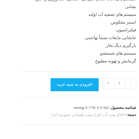
نشانی
سیستم های تصفیه آب اولیه
اسمز معکوس
فیلتراسیون
جابجایی مایعات نسبتاً تهاجمی
بارگیری دیگ بخار
سیستم های شستشو
گرمایش و تهویه مطبوع
+
-
افزودن به سبد خرید
شناسه محصول:
evmsg-5-7-f5-1-5-ie2
دسته:
EVM
,
پمپ آب ابارا
,
پمپ طبقاتی عمودی ابارا