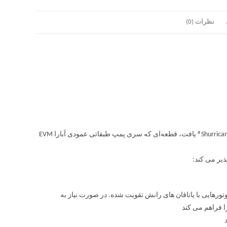
نظرات (0)
نوآوری و تحقیقاتی که از ویژگی‌های EBARA Pumps هستند را می‌توان در پروانه‌ی Shurricane® یافت، قطعه‌ای که سری پمپ طبقاتی عمودی آبارا EVM
وتورهایی با یاتاقان های رانش تقویت شده. در صورت نیاز به
ا فراهم می کند