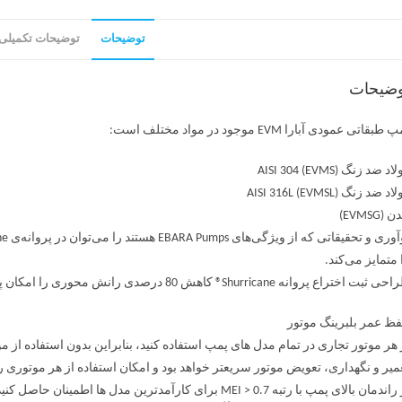
توضیحات
توضیحات تکمیلی
وضیحات
طبقاتی عمودی آبارا EVM موجود در مواد مختلف است:
د ضد زنگ AISI 304 (EVMS)
د ضد زنگ AISI 316L (EVMSL)
 (EVMSG)
 متمایز می‌کند.
 ثبت اختراع پروانه Shurricane® کاهش 80 درصدی رانش محوری را امکان پذیر می کند:
ظ عمر بلبرینگ موتور
 هر موتور تجاری در تمام مدل های پمپ استفاده کنید، بنابراین بدون استفاده از م
میر و نگهداری، تعویض موتور سریعتر خواهد بود و امکان استفاده از هر موتوری ر
ندمان بالای پمپ با رتبه MEI > 0.7 برای کارآمدترین مدل ها اطمینان حاصل کنید