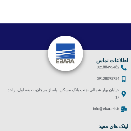
اطلاعات تماس
02188495482
09128095754
خیابان بهار شمالی،جنب بانک مسکن، پاساژ مرجان، طبقه اول، واحد
17
info@ebara-ir.ir
لینک های مفید