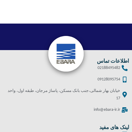
اطلاعات تماس
02188495482
09128095754
خیابان بهار شمالی،جنب بانک مسکن، پاساژ مرجان، طبقه اول، واحد
17
info@ebara-ir.ir
لینک های مفید