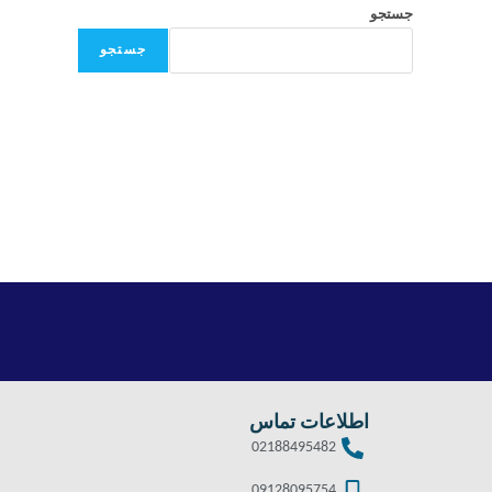
جستجو
جستجو
اطلاعات تماس
02188495482
09128095754