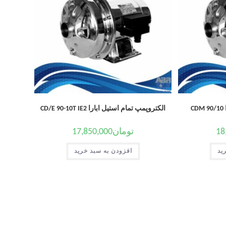
C
الکتروپمپ تمام استیل ابارا CD/E 90-10T IE2
18
تومان
17,850,000
ید
افزودن به سبد خرید