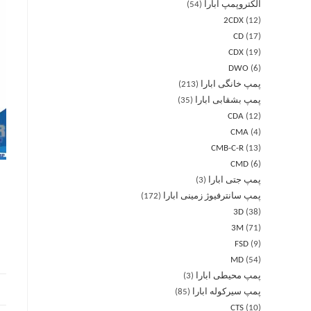
الکتروپمپ ابارا
54
2CDX
12
CD
17
CDX
19
DWO
6
پمپ خانگی ابارا
213
پمپ بشقابی ابارا
35
CDA
12
CMA
4
CMB-C-R
13
CMD
6
پمپ جتی ابارا
3
پمپ سانترفیوژ زمینی ابارا
172
3D
38
3M
71
FSD
9
MD
54
پمپ محیطی ابارا
3
پمپ سیرکوله ابارا
85
CTS
10