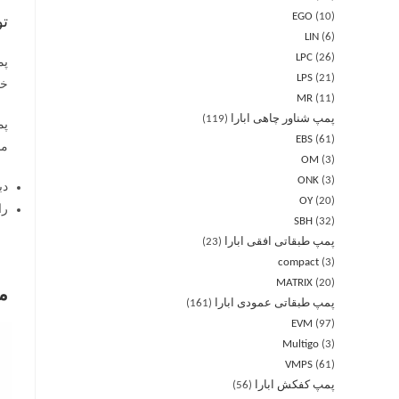
EGO
10
ت
LIN
6
LPC
26
LPS
21
خود
MR
11
پمپ شناور چاهی ابارا
119
EBS
61
من
OM
3
ONK
3
دب
OY
20
را
SBH
32
پمپ طبقاتی افقی ابارا
23
compact
3
MATRIX
20
م
پمپ طبقاتی عمودی ابارا
161
EVM
97
Multigo
3
VMPS
61
پمپ کفکش ابارا
56