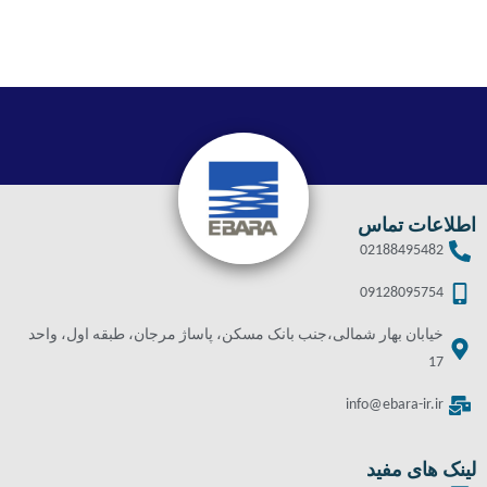
اطلاعات تماس
02188495482
09128095754
خیابان بهار شمالی،جنب بانک مسکن، پاساژ مرجان، طبقه اول، واحد
17
info@ebara-ir.ir
لینک های مفید