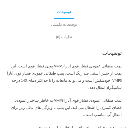
توضیحات
توضیحات تکمیلی
نظرات (0)
توضیحات
پمپ طبقاتی عمودی فشار قوی آبارا VMPS پمپی فشار قوی است. این
پمپ از جنس استیل ضد زنگ است. پمپ طبقاتی عمودی فشار قوی آبارا
VMPS خودمکش است و می‌تواند مایعات را تا حداکثر دمای 140 درجه
سانتیگراد انتقال دهد.
پمپ طبقاتی عمودی فشار قوی آبارا VMPS به خاطر ساختار عمودی
فضای کمتری را اشغال می کند. این پمپ با ویژگی های عالی زیر برای
انتقال آب مناسب است.
دبی های مختلف ربرای راحتی انتخاب و کاربرد وسیع