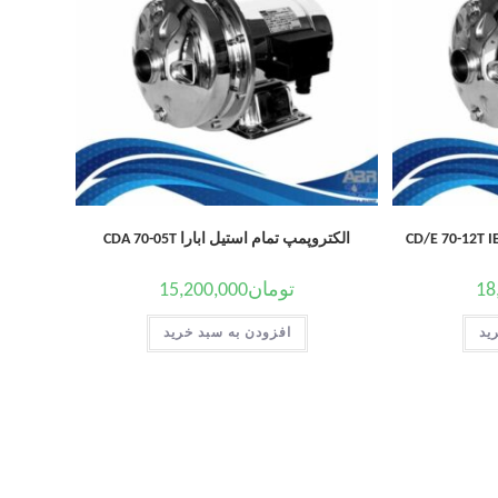
الکتروپمپ تمام استیل ابارا CDA 70-05T
18
تومان
15,200,000
ید
افزودن به سبد خرید