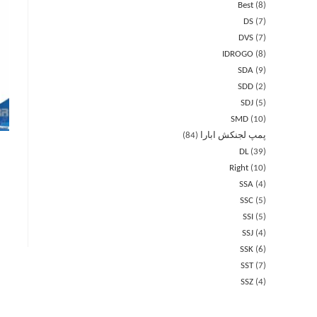
Best
8
DS
7
DVS
7
IDROGO
8
SDA
9
SDD
2
SDJ
5
SMD
10
پمپ لجنکش ابارا
84
DL
39
Right
10
SSA
4
SSC
5
SSI
5
SSJ
4
SSK
6
SST
7
SSZ
4