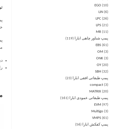
EGO
10
ت
LIN
6
LPC
26
LPS
21
خود
MR
11
پمپ شناور چاهی ابارا
119
EBS
61
من
OM
3
ONK
3
دب
OY
20
را
SBH
32
پمپ طبقاتی افقی ابارا
23
compact
3
MATRIX
20
م
پمپ طبقاتی عمودی ابارا
161
EVM
97
Multigo
3
VMPS
61
پمپ کفکش ابارا
56