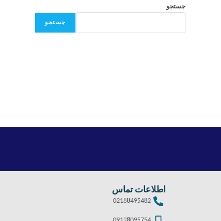
جستجو
جستجو
اطلاعات تماس
02188495482
09128095754