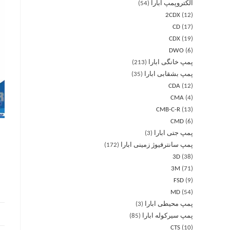
الکتروپمپ ابارا
54
2CDX
12
CD
17
CDX
19
DWO
6
پمپ خانگی ابارا
213
پمپ بشقابی ابارا
35
CDA
12
CMA
4
CMB-C-R
13
CMD
6
پمپ جتی ابارا
3
پمپ سانترفیوژ زمینی ابارا
172
3D
38
3M
71
FSD
9
MD
54
پمپ محیطی ابارا
3
پمپ سیرکوله ابارا
85
CTS
10