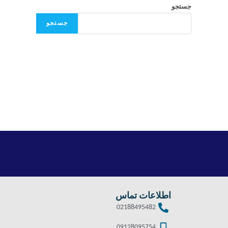
جستجو
جستجو
اطلاعات تماس
02188495482
09128095754