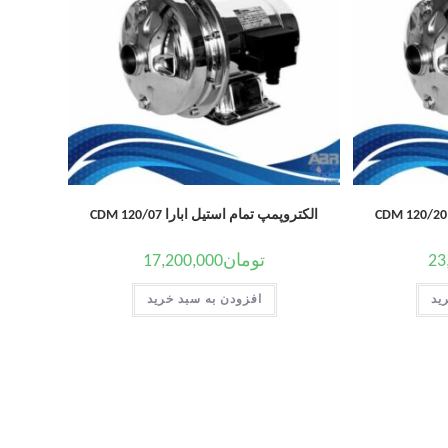
الکتروپمپ تمام استیل ابارا CDM 120/07
23
تومان
17,200,000
ید
افزودن به سبد خرید