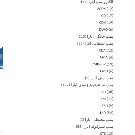
الکتروپمپ ابارا
54
2CDX
12
CD
17
CDX
19
DWO
6
پمپ خانگی ابارا
213
پمپ بشقابی ابارا
35
CDA
12
CMA
4
CMB-C-R
13
CMD
6
پمپ جتی ابارا
3
پمپ سانترفیوژ زمینی ابارا
172
3D
38
3M
71
FSD
9
MD
54
پمپ محیطی ابارا
3
پمپ سیرکوله ابارا
85
CTS
10