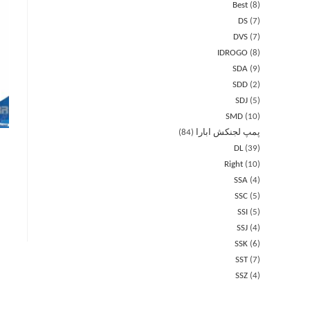
Best
8
DS
7
DVS
7
IDROGO
8
SDA
9
SDD
2
SDJ
5
SMD
10
پمپ لجنکش ابارا
84
DL
39
Right
10
SSA
4
SSC
5
SSI
5
SSJ
4
SSK
6
SST
7
SSZ
4