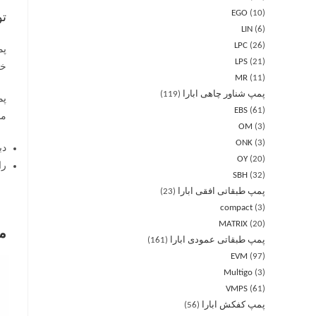
EGO
10
ت
LIN
6
LPC
26
LPS
21
خود
MR
11
پمپ شناور چاهی ابارا
119
EBS
61
من
OM
3
ONK
3
دب
OY
20
را
SBH
32
پمپ طبقاتی افقی ابارا
23
compact
3
MATRIX
20
م
پمپ طبقاتی عمودی ابارا
161
EVM
97
Multigo
3
VMPS
61
پمپ کفکش ابارا
56