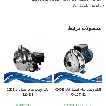
راندمان الکتریکی بالا
محصولات مرتبط
الکتروپمپ تمام استیل ابارا CDX/E
الکتروپمپ تمام استیل ابارا 2CD
120-15T
90/10 T IE2
تومان
13,300,000
تومان
26,900,000