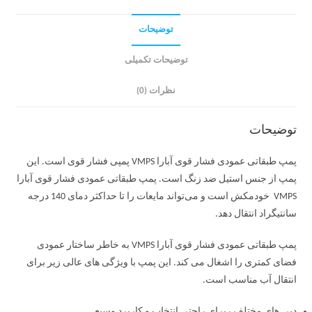
توضیحات
توضیحات تکمیلی
نظرات (0)
توضیحات
پمپ طبقاتی عمودی فشار قوی آبارا VMPS پمپی فشار قوی است. این
پمپ از جنس استیل ضد زنگ است. پمپ طبقاتی عمودی فشار قوی آبارا
VMPS خودمکش است و می‌تواند مایعات را تا حداکثر دمای 140 درجه
سانتیگراد انتقال دهد.
پمپ طبقاتی عمودی فشار قوی آبارا VMPS به خاطر ساختار عمودی
فضای کمتری را اشغال می کند. این پمپ با ویژگی های عالی زیر برای
انتقال آب مناسب است.
دبی های مختلف ربرای راحتی انتخاب و کاربرد وسیع