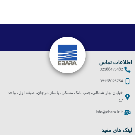
اطلاعات تماس
02188495482
09128095754
خیابان بهار شمالی،جنب بانک مسکن، پاساژ مرجان، طبقه اول، واحد
17
info@ebara-ir.ir
لینک های مفید