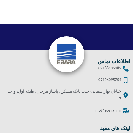
اطلاعات تماس
02188495482
09128095754
خیابان بهار شمالی،جنب بانک مسکن، پاساژ مرجان، طبقه اول، واحد
17
info@ebara-ir.ir
لینک های مفید