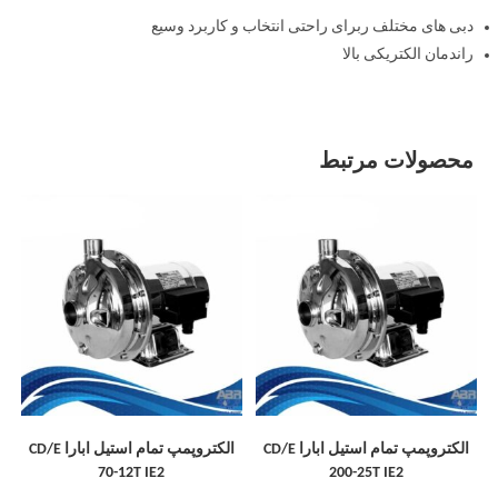
دبی های مختلف ربرای راحتی انتخاب و کاربرد وسیع
راندمان الکتریکی بالا
محصولات مرتبط
الکتروپمپ تمام استیل ابارا CD/E
الکتروپمپ تمام استیل ابارا CD/E
70-12T IE2
200-25T IE2